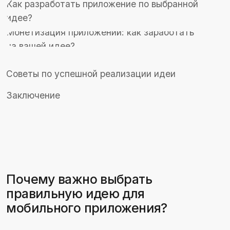
Почему важно выбрать
правильную идею для
мобильного приложения?
Роль идеи в успехе приложения
Идея — это фундамент любого мобильного
приложения. Она определяет, какую проблему
будет решать продукт, какую ценность
принесет пользователям и как выделиться на
фоне конкурентов. Хорошо продуманная идея
способна привлечь внимание аудитории,
обеспечить высокую вовлеченность и создать
лояльную базу пользователей. Без уникальной
и востребованной концепции даже самый
технически совершенный продукт может
остаться незамеченным.
Важно понимать, что хорошая идея не