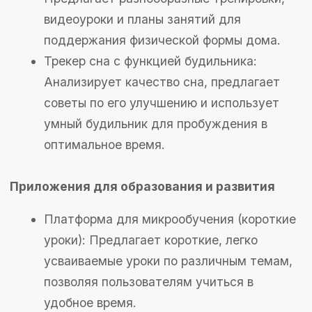
мероприятий: Помогает планировать и
организовывать мероприятия, приглашать
участников и обмениваться
информацией.
Приложение для общения через мини-
игры: Предлагает пользователям
взаимодействовать через различные
мини-игры, создавая веселую и
непринужденную атмосферу общения.
Как выбрать подходящую идею
для реализации?
Шаг 1. Определение цели приложения
Прежде чем начать разработку, важно четко
определить цель вашего приложения. Задайте
себе вопросы: какую проблему оно будет
решать? Какую ценность принесет
пользователям? Хотите ли вы создать