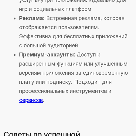
Читать
«
Мы стремимся не просто
создавать продукты,
а помогать нашим
клиентам успешно
решать их бизнес-задачи
Кирилл Каплин
Директор
Заполните форму,
мы перезвоним