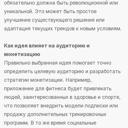
как приложение будет восприниматься на
рынке.
Примеры успешных приложений с уникальными
концепциями
Trello
— система управления проектами,
использующая доски и карточки для
организации задач, что делает процесс
работы интуитивно понятным и гибким.
Calm
— приложение для медитации и
релаксации, предлагающее уникальный
контент и персонализированные
программы для снижения стресса.
Duolingo
— платформа для изучения
языков, которая использует игровые
элементы для повышения мотивации и
вовлеченности пользователей.