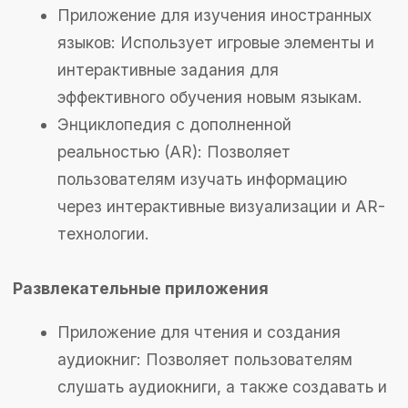
инструмент для улучшения качества жизни
или построить коммерческий продукт с
возможностью монетизации?
Шаг 2. Оценка рыночного спроса
Проведите исследование рынка, чтобы понять,
насколько востребована ваша идея. Изучите
существующие приложения, проанализируйте
их сильные и слабые стороны, оцените
потенциал роста. Используйте инструменты
для анализа ключевых слов и трендов, чтобы
определить интерес пользователей к
подобным решениям.
Шаг 3. Анализ конкурентов
Изучите конкурентов, предлагающих
аналогичные решения. Определите, какие
функции они предоставляют, какие отзывы
получают пользователи. Это поможет выявить