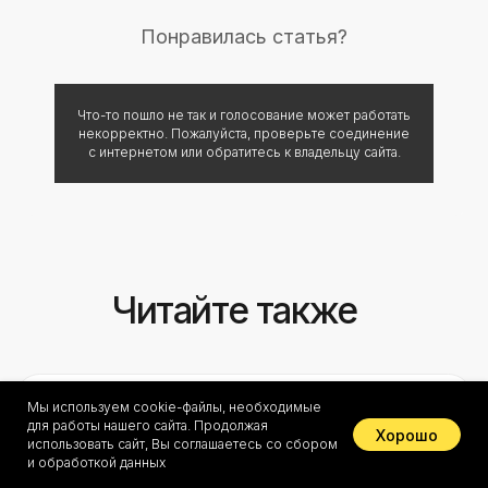
Понравилась статья?
Что-то пошло не так и голосование может работать
некорректно. Пожалуйста, проверьте соединение
с интернетом или обратитесь к владельцу сайта.
Мы используем cookie-файлы, необходимые
для работы нашего сайта. Продолжая
Хорошо
использовать сайт, Вы соглашаетесь со сбором
и обработкой данных