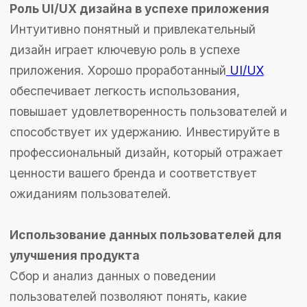
Наш опыт
Электронная коммерция
О нас
Медицина
Блог
Социальная сфера
Карьера
Управление персоналом
Контакты
Предприятия
Практика в ИТ
Общепит
Apple clips и Google instant
Аналитика
UI/UX дизайн
Мобильная разработка
Веб-разработка
Серверная разработка