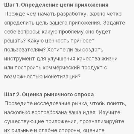
создавать приложения без
программирования. Подходит для
простых проектов.
Low-Code:
Использование минимального
количества кода для создания
приложений с большей
функциональностью.
Кастомная разработка:
Полноценная
разработка с нуля, обеспечивающая
максимальную гибкость и контроль над
функционалом.
Создание
MVP
(минимально
жизнеспособного продукта)
Разработайте минимально жизнеспособный
продукт (MVP), включающий основные функции
приложения. MVP позволяет протестировать
идею с минимальными затратами и быстро
выйти на рынок, получив первые отзывы от