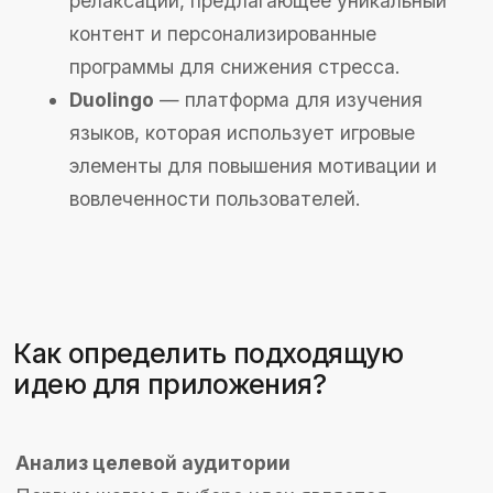
Лучшие идеи для мобильных приложений —
это те, которые решают реальные проблемы
пользователей. Подумайте, какие задачи вы
можете упростить или автоматизировать с
помощью приложения. Это может быть
управление финансами, планирование времени,
здоровье или образование. Важно, чтобы ваше
приложение приносило реальную пользу и
облегчало жизнь пользователей.
Тренды 2024 года: на чем стоит
сосредоточиться
В 2024 году актуальными трендами в
разработке мобильных приложений являются:
Искусственный интеллект и машинное
обучение:
интеграция AI для
персонализированных рекомендаций и