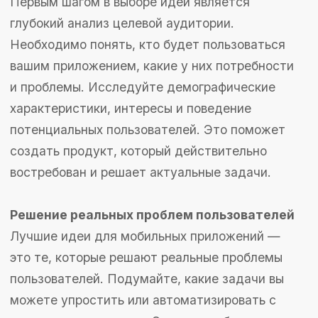
автоматизации задач.
Дополненная и виртуальная
реальность (AR/VR):
создание
интерактивных и погружающих опытов
для пользователей.
Здоровье и благополучие:
приложения,
направленные на физическое и
ментальное здоровье, фитнес и
медитацию.
Финансовые технологии (FinTech):
инструменты для управления финансами,
криптовалюты и инвестиции.
Экологические решения:
приложения,
способствующие экологической
осознанности и устойчивому развитию.
ТОП-15 идей для мобильных