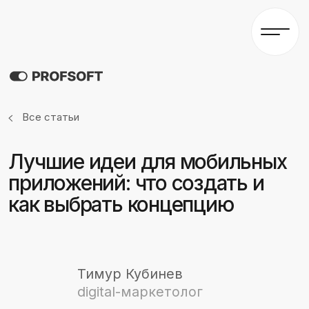
Все статьи
Лучшие идеи для мобильных
приложений: что создать и
как выбрать концепцию
Тимур Кубинев
digital-маркетолог
Время чтения статьи: ~ 2
минуты
22.01.2025