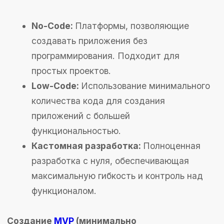
Как выделиться среди конкурентов
Чтобы ваше приложение выделялось на фоне
конкурентов, предложите уникальные функции
или улучшенный пользовательский опыт.
Исследуйте рынок и найдите незаполненные
ниши, где вы сможете предложить что-то
новое и ценное. Также важно активно
продвигать приложение через маркетинговые
каналы и привлекать внимание целевой
аудитории.
Роль UI/UX дизайна в успехе приложения
Интуитивно понятный и привлекательный
дизайн играет ключевую роль в успехе
приложения. Хорошо проработанный
UI/UX
обеспечивает легкость использования,
повышает удовлетворенность пользователей и