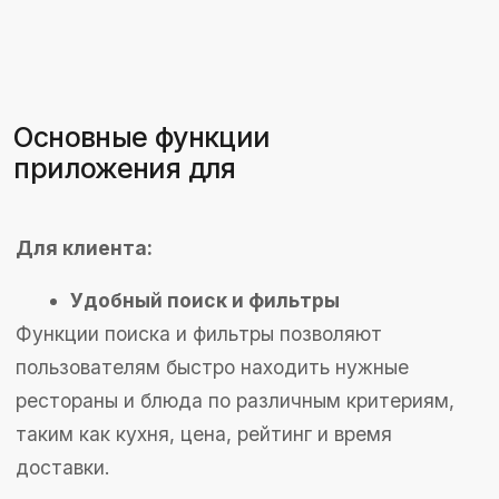
обработки заказов обеспечивает эффективное
управление поступающими заказами.
Аналитика продаж
Инструменты аналитики предоставляют
ресторанам данные о продажах, популярности
блюд и поведении клиентов, что помогает
принимать обоснованные решения по
оптимизации бизнеса.
Взаимодействие с курьерами
Интеграция с курьерскими службами
позволяет ресторанам эффективно
Этапы разработки приложения
координировать доставку заказов, снижая
доставки еды
время ожидания и повышая качество
обслуживания.
Исследование и анализ рынка