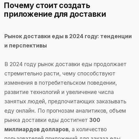
пользователей приложений для заказа еды
увеличится до
1 миллиарда
по всему миру.
Тенденции включают интеграцию с
искусственным интеллектом для
персонализации предложений, расширение
географического охвата и повышение скорости
доставки.
Статистика использования приложений
доставки еды
Статистика показывает, что более
70%
пользователей активно используют
приложения для заказа еды. Среднее время
использования приложений составляет около
15 минут
за один заказ, при этом
60%
пользователей совершают заказы
еженедельно. Популярные функции включают
отслеживание заказа в реальном времени,