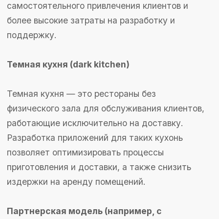
персонализированные меню и премиальные
функции.
Основные функции
приложения для
доставки еды