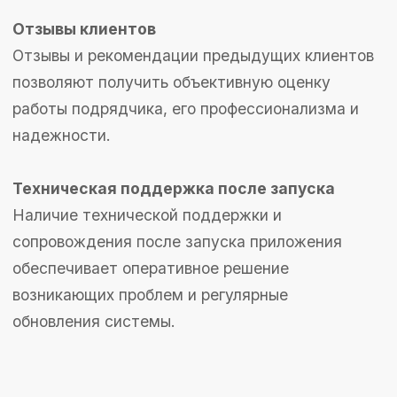
Карта сайта
2026 © LLC Profsoft
Политика конфиденциальности
Согласие на обработку
персональных данных