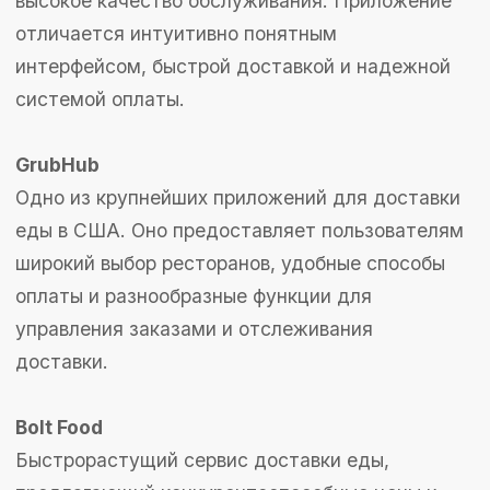
Кирилл Каплин
Директор
Заполните форму,
мы перезвоним
и обсудим ваш
проект
+7
Загрузить файл проекта (ТЗ)
Загрузить...