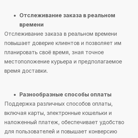
Для курьеров:
Удобное приложение для маршрутов
Оценка конкурентов
Приложение предоставляет курьерам
Изучение конкурентов помогает определить их
оптимальные маршруты доставки, учитывая
сильные и слабые стороны, выявить
пробки и расстояния, что снижает время
возможности для улучшения и разработать
доставки и увеличивает количество
уникальное торговое предложение.
выполненных заказов.
Определение целевой аудитории
Встроенные функции геолокации и
Понимание потребностей и предпочтений
уведомлений
целевой аудитории позволяет создать
Функции геолокации позволяют курьерам
приложение, максимально соответствующее
быстро находить адреса клиентов, а
ожиданиям пользователей.
уведомления информируют их о новых заказах
и изменениях в маршруте.
Определение уникальности
Отчеты о доставках
Какие проблемы решает ваше
Система отчетности позволяет курьерам
приложение?