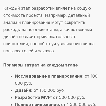
только необходимые данные, что повышает
Команда разработчиков:
Опыт и
Возможные трудности
эффективность и уменьшает нагрузку на сеть.
местоположение команды также влияют
и их решения
на стоимость. Разработчики из Москвы
Инструменты геолокации: Google Maps API,
или Санкт-Петербурга обычно стоят
Mapbox
Высокая конкуренция
дороже, чем из других регионов.
Google
Maps
API
и
Mapbox
предоставляют
На рынке доставки еды присутствует
мощные инструменты для интеграции карт и
множество игроков. Для выделения своего
геолокации в приложение, позволяя
приложения важно предложить уникальные
пользователям отслеживать свои заказы в
функции, высокий уровень обслуживания и
реальном времени и получать оптимальные
привлекательные условия для пользователей и
маршруты для курьеров.
ресторанов-партнеров.
Обеспечение надежности доставки
Надежность доставки зависит от
эффективного управления курьерами,
оптимизации маршрутов и своевременной
коммуникации с клиентами. Внедрение
современных технологий геолокации и