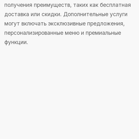
Разнообразные способы оплаты
Поддержка различных способов оплаты,
включая карты, электронные кошельки и
наложенный платеж, обеспечивает удобство
для пользователей и повышает конверсию
заказов.
Личные рекомендации и бонусные
программы
Персонализированные рекомендации на основе
истории заказов и бонусные программы
стимулируют повторные заказы и повышают
лояльность клиентов.
Для ресторана:
Управление меню и заказами
Функции управления меню позволяют быстро
обновлять ассортимент блюд, а система