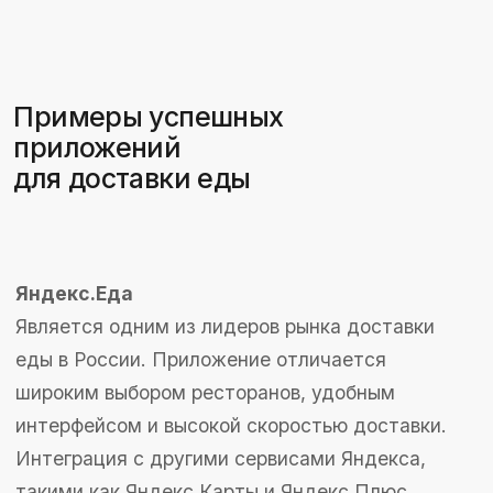
Боль PM или почему
Подводим итог
важно оценивать
задачи
Во главе команды разработки, как
Разработка мобильного приложения для
правило, стоят «они». «Они» —
это PM. Те участники команды,
доставки еды — сложный и многогранный
которые постоянно пристают
процесс, требующий тщательного
к разработчикам со своими
планирования и профессионального подхода.
языческими ритуалами.
Собственное приложение предоставляет
компании уникальные возможности для
Читать
контроля над процессами, повышения
лояльности клиентов и увеличения прибыли.
Следуя описанным этапам и рекомендациям,
Диана Селезнева
HR-директор
вы сможете создать эффективное и
конкурентоспособное приложение для
Почему хантинг —
доставки еды.