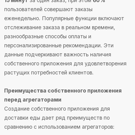
заказы, что увеличивает прибыль.
Бизнес-модели приложений
Персонализация:
Возможность
для доставки еды
внедрения уникальных функций и
персонализированных предложений для
Агрегатор (например, Delivery Club,
клиентов.
Яндекс.Еда)
Прямые отношения с клиентами:
Собственные данные о клиентах
Агрегаторская модель предполагает создание
позволяют лучше понимать их
платформы, объединяющей множество
потребности и предпочтения.
ресторанов и курьеров. Основные
преимущества включают широкую базу
клиентов и разнообразие предложений. Однако
высокая конкуренция и значительные комиссии
могут снизить прибыльность.
Собственное решение для ресторанов
Эта модель фокусируется на разработке
приложений для отдельных ресторанов или