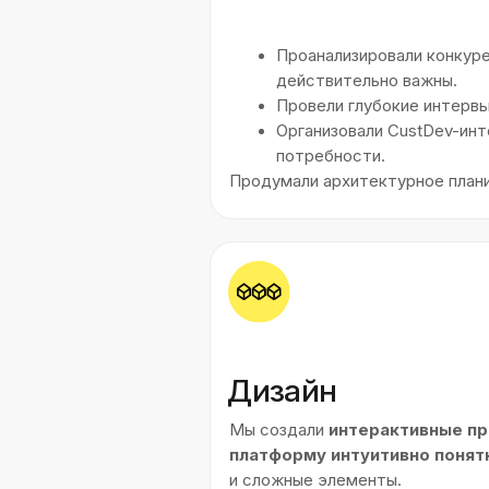
Разработка
Для реализации проекта мы исполь
быстродействие, надежность и удоб
TypeScript, React, Next.js
— 
PHP
— для серверной логики.
Интеграция с Robokassa
— д
API Яндекс Карт
— для интер
Тестирование
Прежде чем запустить платформу, 