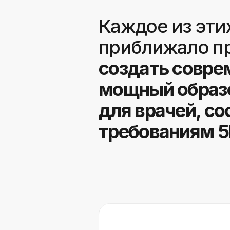
«
Нам важно
сосредото
интерфейс
с первого 
В результ
просто и л
Сы
pr