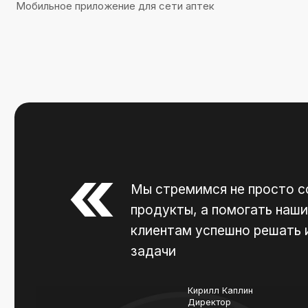
Наш опыт
Электронная 
О нас
Медицина
Блог
Социальная с
Контакты
Управление п
Карьера
Предприятия
Практика в ИТ
Общепит
Apple clips и 
instant
Карта сайта
2026 © LLC Pr