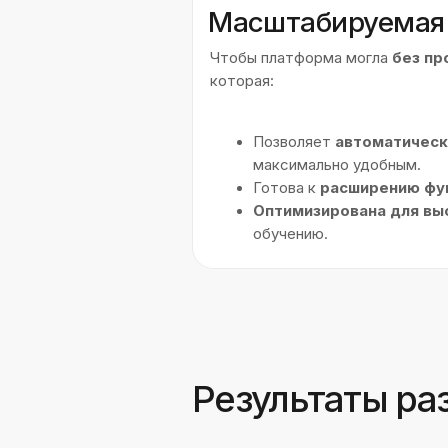
Высокая
производительнос
и стабильность
Платформа теперь выдержи
одновременных пользова
обеспечивая
быструю и бе
работу
даже в пиковые часы
Реализована
DDoS-защита
,
предотвращает атаки и гара
стабильность сервиса.