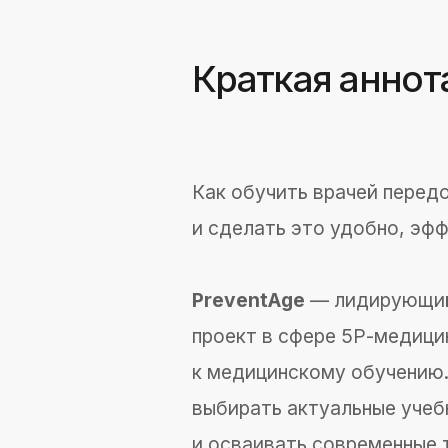
Краткая аннота
Как обучить врачей передов
и сделать это удобно, эффек
PreventAge
— лидирующий ли
проект в сфере 5Р-медицины 
к медицинскому обучению. Эт
выбирать актуальные учебные
и осваивать современные тех
в авангарде профессии.