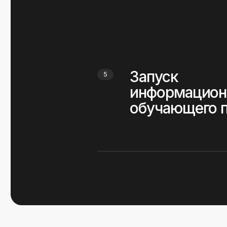
Каждое из этих
приближало про
создать совреме
мощный образов
для врачей, со
требованиям 5Р