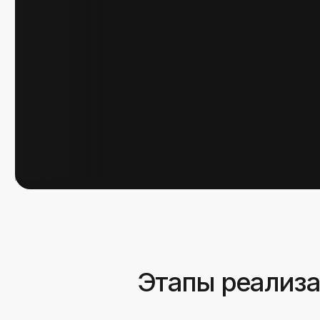
на каждом этапе — от деталь
архитектуры.
Аналитика
Перед разработкой мы погрузились 
Проанализировали конкуренто
действительно важны.
Провели глубокие интервью с 
Организовали CustDev-интерв
потребности.