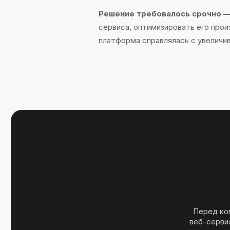
Перед команд
веб-сервис, с
пользовател
Редизайн плат
1