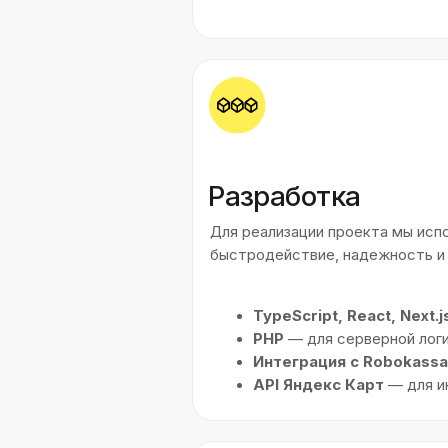
Функциональное тестирова
Тестирование безопасност
Нагрузочное тестирование
Масштабируемая ар
Чтобы платформа могла
без пробл
которая:
Позволяет
автоматически н
максимально удобным.
Готова к
расширению функц
Оптимизирована для высоко
обучению.