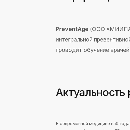
проводит обучение врачей на
Актуальность р
В современной медицине наблюдается
лечения, особенно в сфере
5Р-медиц
персонализированной, партисипативной
проблем — нехватка систематизирован
врачей, позволяющего им оперативно о
PreventAge
решает эту проблему, пр
обучения, где они могут: