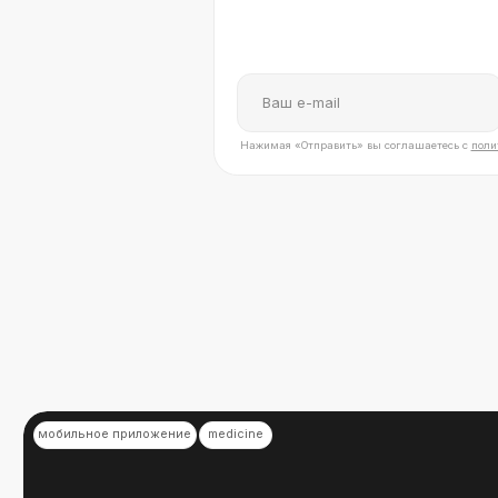
Мобильное приложение для сети аптек
«
Мы стремимся не просто соз
продукты, а помогать нашим
клиентам успешно решать их 
задачи
Кирилл Каплин
Директор