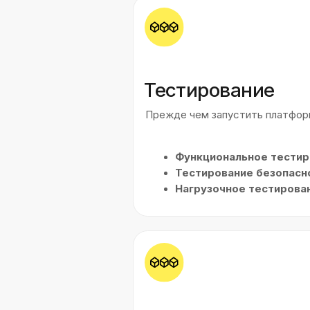
Результаты разр
PreventAge стал не просто о
и технологичной экосистем
автоматизирует ключевые пр
комфортный доступ к обуче
Какие основные функции мы р