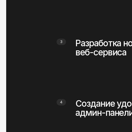
Создание удоб
4
админ-панели
Запуск
5
информационно
обучающего по