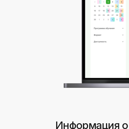
Информация о з
PreventAge
(ООО «МИИПАМ»)
интегральной превентивной и