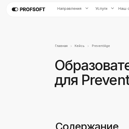
Направления
Услуги
Наш опыт
Главная
Кейсы
PreventAge
Образовате
для Prevent
Содержание
PreventAge — международный институ